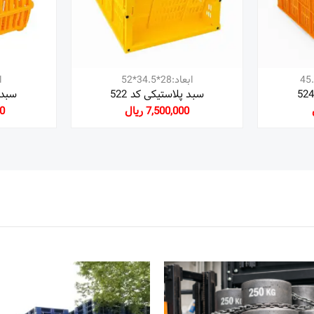
ابعاد:28*34.5*52
اب
سبد پلاستیکی کد 522
سبد پ
7,500,000 ریال
00