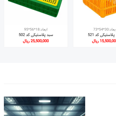
عاد:30*54*73
ابعاد:18*56*95
لاستیکی کد 521
سبد پلاستیکی کد 502
15,500,0 ریال
25,500,000 ریال