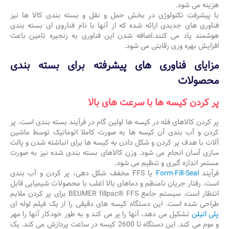
هزینه می شود.
با پیشرفت تکنولوژی در بخش حمل و نقل و بسته بندی کالا ها نیز
فناوری های جدیدی ارائه شده که از آنها با نام فناروی ای بسته بندی
هوشمند یاد می کنند.اضافه شدن این فناوری به زنجیره تامین باعث
افزایش بهره وری رقابتی می شود.
مزایای فناوری های پیشرفته برای بسته بندی
محصولات
پر کردن کیسه ها با سرعت های بالا
پر کردن کالاهای فله در کیسه ها اولین گام در فرآیند بسته بندی است. پر
کردن و آب بندی آن کیسه ها به صورت کاملا اتوماتیک توسط ماشین
آلات با هدف پر کردن و شکل دادن به کیسه ها برای انباشته شدن و پالت
سازی آسان انجام می شود. وزن کالاهای بسته بندی شده نیز به صورت
مستمر اندازه گیری و تنظیم می شود.
فرآیند
Form-Fill-Seal
یا FFS مخفف شکل دهی، پر کردن و آب بندی
است. رفتار جریان نامنظم و دماهای بالا اغلب با محصولات شیمیایی قابل
انتظار است. سیستم جامع BEUMER fillpac® FFS برای پر کردن ملایم
طراحی شده است. این دستگاه کیسه های دقیقی را از یک فیلم لوله ای
پلی اتیلن
تشکیل می دهد، آنها را پر می کند و به طور خودکار آنها را مهر
و موم می کند. این دستگاه تا 2600 کیسه در ساعت پردازش می کند. یک