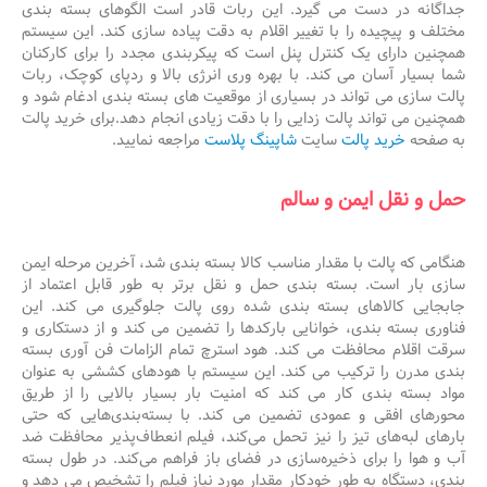
جداگانه در دست می گیرد. این ربات قادر است الگوهای بسته بندی
مختلف و پیچیده را با تغییر اقلام به دقت پیاده سازی کند. این سیستم
همچنین دارای یک کنترل پنل است که پیکربندی مجدد را برای کارکنان
شما بسیار آسان می کند. با بهره وری انرژی بالا و ردپای کوچک، ربات
پالت سازی می تواند در بسیاری از موقعیت های بسته بندی ادغام شود و
همچنین می تواند پالت زدایی را با دقت زیادی انجام دهد.برای خرید پالت
به صفحه
خرید پالت
سایت
شاپینگ پلاست
مراجعه نمایید.
حمل و نقل ایمن و سالم
هنگامی که پالت با مقدار مناسب کالا بسته بندی شد، آخرین مرحله ایمن
سازی بار است. بسته بندی حمل و نقل برتر به طور قابل اعتماد از
جابجایی کالاهای بسته بندی شده روی پالت جلوگیری می کند. این
فناوری بسته بندی، خوانایی بارکدها را تضمین می کند و از دستکاری و
سرقت اقلام محافظت می کند. هود استرچ تمام الزامات فن آوری بسته
بندی مدرن را ترکیب می کند. این سیستم با هودهای کششی به عنوان
مواد بسته بندی کار می کند که امنیت بار بسیار بالایی را از طریق
محورهای افقی و عمودی تضمین می کند. با بسته‌بندی‌هایی که حتی
بارهای لبه‌های تیز را نیز تحمل می‌کند، فیلم انعطاف‌پذیر محافظت ضد
آب و هوا را برای ذخیره‌سازی در فضای باز فراهم می‌کند. در طول بسته
بندی، دستگاه به طور خودکار مقدار مورد نیاز فیلم را تشخیص می دهد و