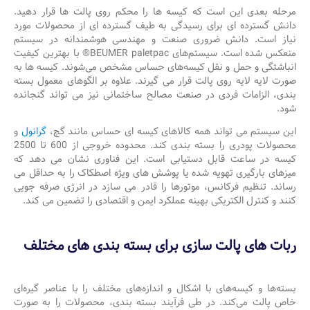
مرحله بعدی این است که کیسه ها را محکم روی پالت ها قرار دهید.
دانش گسترده ای برای رسیدگی به طیف گسترده ای از محصولات مورد
نیاز است. دانش ضروری صنعت و مهندسی هوشمندانه در سیستم
منعکس شده است. سیستم‌های BEUMER paletpac® با بهترین کیفیت
انباشتگی و حمل و نقل کیسه‌های حساس مشخص می‌شوند. کیسه ها به
صورت لایه لایه روی پالت قرار می گیرند. علاوه بر الگوهای معمول بسته
بندی، الزامات فردی در صنعت مصالح ساختمانی نیز می تواند گنجانده
شود.
این سیستم می تواند همه کالاهای کیسه ای حساس مانند گچ،
گرانول
و
محصولات پودری را بسته بندی کند. محدوده خروجی از 600 تا 2500
کیسه در ساعت قابل دستیابی است. این فناوری نشان می دهد که
میزهای بارگیری تهویه شده یا پوشش های ویژه اصطکاک را به حداقل می
رساند. تنظیم فرکانس، موتورها را قادر می سازد در انرژی صرفه جویی
کنند و کنترل الکتریکی بهینه عملکرد ایمن و اقتصادی را تضمین می کند.
ربات های پالت سازی برای بسته بندی های مختلف
بسته‌ها و کیسه‌های با اشکال و اندازه‌های مختلف را با عناصر گیره‌ای
خاص پالت می‌کند. در طی فرآیند بسته بندی، محصولات را به صورت