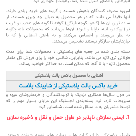
انبارهایی با فضای کنترل شده (دما، رطوبت) نگهداری کرد.
امروزه مصرف کنندگان باهوش هستند و گزینه های خرید زیادی دارند.
آنها دقیقاً می دانند که در هر محصول به دنبال چه چیزی هستند، از
ساده ترین آن ها (کاهو، گوجه فرنگی) گرفته تا گونه های عجیب و غریب
تر (آووکادو، انبه، پاپایا و غیره). آن‌ها می‌دانند که محصولات تازه چگونه
به نظر می‌رسند و احساس می‌کنند و به راحتی آن‌هایی را که با
نیازهایشان سازگار نیستند تشخیص می‌دهند.
بسته بندی شده در جعبه های پلاستیکی ، محصولات شما برای مدت
طولانی تری تازه می مانند. بنابراین، شانس خود را برای فروش کل مقدار
محصول تازه - یا تا آنجا که ممکن است، به حداکثر خواهید رساند.
آشنایی با محصول باکس پالت پلاستیکی
خرید باکس پالت پلاستیکی از شاپینگ پلاست
در طول سال‌ها همکاری نزدیک با تولیدکنندگان و خرده‌فروشان میوه و
سبزیجات تازه، تیم بسته‌بندی لجستیک این مزایای بسیار مهم را که
توسط مشتریان به ما منتقل شده است، شناسایی کرد:
1. ایمنی سازش ناپذیر در طول حمل و نقل و ذخیره سازی
ظروف پلاستیکی دارای کناره ها و دیواره های تهویه شونده هستند.