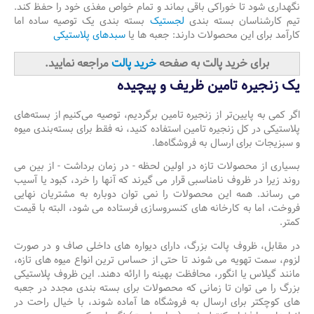
نگهداری شود تا خوراکی باقی بماند و تمام خواص مغذی خود را حفظ کند.
تیم کارشناسان بسته بندی
لجستیک
بسته بندی یک توصیه ساده اما
کارآمد برای این محصولات دارند: جعبه ها یا
سبدهای پلاستیکی
برای خرید پالت به صفحه
خرید پالت
مراجعه نمایید.
یک زنجیره تامین ظریف و پیچیده
اگر کمی به پایین‌تر از زنجیره تامین برگردیم، توصیه می‌کنیم از بسته‌های
پلاستیکی در کل زنجیره تامین استفاده کنید، نه فقط برای بسته‌بندی میوه
و سبزیجات برای ارسال به فروشگاه‌ها.
بسیاری از محصولات تازه در اولین لحظه - در زمان برداشت - از بین می
روند زیرا در ظروف نامناسبی قرار می گیرند که آنها را خرد، کبود یا آسیب
می رساند. همه این محصولات را نمی توان دوباره به مشتریان نهایی
فروخت، اما به کارخانه های کنسروسازی فرستاده می شود، البته با قیمت
کمتر.
در مقابل، ظروف پالت بزرگ، دارای دیواره های داخلی صاف و در صورت
لزوم، سمت تهویه می شوند تا حتی از حساس ترین انواع میوه های تازه،
مانند گیلاس یا انگور، محافظت بهینه را ارائه دهند. این ظروف پلاستیکی
بزرگ را می توان تا زمانی که محصولات برای بسته بندی مجدد در جعبه
های کوچکتر برای ارسال به فروشگاه ها آماده شوند، با خیال راحت در