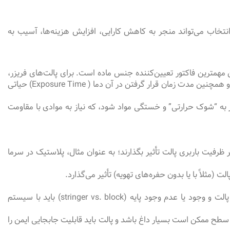
نتخاب می‌تواند منجر به کاهش کارایی، افزایش هزینه‌ها، آسیب به
مهمترین فاکتور تعیین‌کننده جنس ماده است. برای پالت‌های فریزر،
حتی یک تفاوت جزئی در دما می‌تواند به معنای نیاز به گرید متفاوتی از پلاستیک باشد. برای کوره، دانستن حداکثر دمای مواجه شده (پیک دما) و همچنین مدت زمان قرار گرفتن در آن دما ( Exposure Time) حیاتی
ر به “شوک حرارتی” و خستگی مواد شود، که نیاز به موادی با مقاومت
ظرفیت باربری پالت تأثیر بگذارند؛ به عنوان مثال، پلاستیک در سرما
ثلاً با یا بدون حفره‌های تهویه) تأثیر می‌گذارد.
آیا پالت با لیفتراک، جک پالت، کانوایرها یا سیستم‌های خودکار انبارداری (AS/RS) سازگار است؟ ابعاد، طراحی پایین پالت و وجود یا عدم وجود پایه (stringer vs. block) باید با سیستم
ح ممکن است بسیار داغ باشد و پالت باید قابلیت جابجایی ایمن را