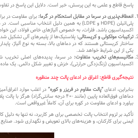
پاسخ قاطع و علمی به این پرسش، خیر است. دلایل این پاسخ در تفاوت
انعطاف‌پذیری در سرما در مقابل استحکام در گرما:
برای مقاومت در براب
پلی‌اتیلن (HDPE و LDPE) به همین دلیل انتخاب من
اکسیداسیون باشد. فلزات، به خصوص آلیاژهای خاص فولاد، این خواص ر
ترکیبات مولکولی و کریستالی:
پلاستیک‌ها از پلیمرهای آلی تشکیل شده‌
ساختار کریستالی هستند که در دماهای بالا، بسته به نوع آلیاژ، پا
یکی از این شرایط خواهد شد.
مکانیسم‌های تخریب متفاوت:
در سرما، پدیده‌های اصلی تخریب شا
اکسیداسیون (زنگ‌زدگی حرارتی)، خزش و تغییر شکل دائمی. یک ماده نمی
نتیجه‌گیری قاطع: اغراق در ادعای پالت چند منظوره
بنابراین، ادعای
“پالت مقاوم در فریزر و کوره”
در اغلب موارد اغراق‌آمی
بیاورد و ادعای مقاومت در کوره برای آن، کاملاً غیرواقعی است.
تأکید بر لزوم انتخاب پالت تخصصی برای هر کاربرد، نه تنها به دلیل ک
ایمنی برای کارکنان، و هزینه‌های بالای تعویض و نگهداری شود. صنایع