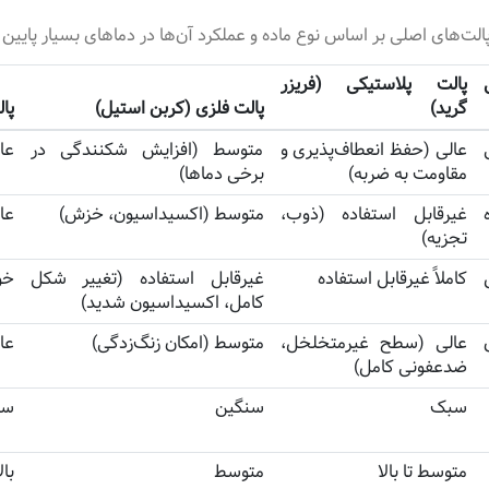
ت‌های اصلی بر اساس نوع ماده و عملکرد آن‌ها در دماهای بسیار پایین و ب
پالت پلاستیکی (فریزر
گرید)
پالت فلزی (کربن استیل)
پا
عالی (حفظ انعطاف‌پذیری و
متوسط (افزایش شکنندگی در
عا
مقاومت به ضربه)
برخی دماها)
غیرقابل استفاده (ذوب،
متوسط (اکسیداسیون، خزش)
عا
تجزیه)
کاملاً غیرقابل استفاده
غیرقابل استفاده (تغییر شکل
خو
کامل، اکسیداسیون شدید)
عالی (سطح غیرمتخلخل،
متوسط (امکان زنگ‌زدگی)
عا
ضدعفونی کامل)
سبک
سنگین
سن
متوسط تا بالا
متوسط
بال