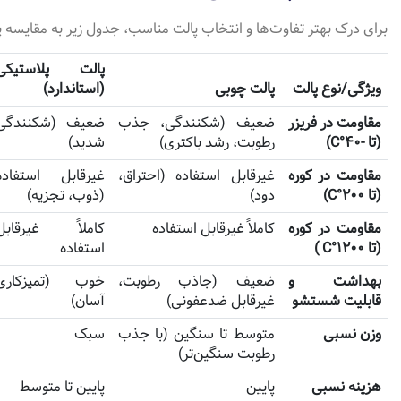
برای درک بهتر تفاوت‌ها و انتخاب پالت مناسب، جدول زیر به مقایسه پال
پالت پلاستیکی
ویژگی/نوع پالت
پالت چوبی
(استاندارد)
مقاومت در فریزر
ضعیف (شکنندگی، جذب
ضعیف (شکنندگی
(تا -۴۰°C)
رطوبت، رشد باکتری)
شدید)
مقاومت در کوره
غیرقابل استفاده (احتراق،
غیرقابل استفاده
(تا ۲۰۰°C)
دود)
(ذوب، تجزیه)
مقاومت در کوره
کاملاً غیرقابل استفاده
کاملاً غیرقابل
(تا ۱۲۰۰°C )
استفاده
بهداشت و
ضعیف (جاذب رطوبت،
خوب (تمیزکاری
قابلیت شستشو
غیرقابل ضدعفونی)
آسان)
وزن نسبی
متوسط تا سنگین (با جذب
سبک
رطوبت سنگین‌تر)
هزینه نسبی
پایین
پایین تا متوسط