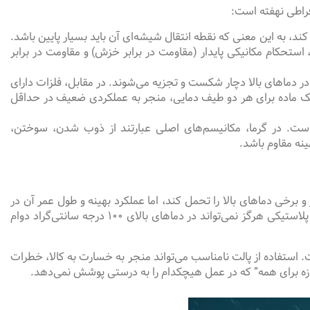
فراطی نهفته است:
ند، به این معنی که نقطه انتقال شیشه‌ای آن باید بسیار پایین باشد.
یار بالا، استحکام مکانیکی پایدار (مقاومت در برابر خزش) و مقاومت در برابر
در دماهای بالا دچار شکست و تجزیه می‌شوند. در مقابل، فلزات دارای
” یک ماده برای هر دو طیف دمایی، منجر به عملکردی ضعیف در حداقل
ت. در گرما، مکانیسم‌های اصلی عبارتند از ذوب شدن، سوختن،
نه مقاوم باشد.
برخی دماهای بالا را تحمل کند، اما عملکرد بهینه و طول عمر آن در
دماهای فوق‌العاده پایین (مانند -۴۰ درجه سانتی‌گراد) هرگز با پالت پلاستیکی تخصصی فریزر قابل مقایسه نیست. به همین ترتیب، یک پالت پلاستیکی هرگز نمی‌تواند در دماهای بالای ۱۰۰ درجه سانتی‌گراد دوام
ت. استفاده از پالت نامناسب می‌تواند منجر به خسارت به کالا، خطرات
ندازه برای همه” که در عمل هیچکدام را به درستی پوشش نمی‌دهد.