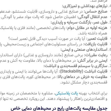
فراهم کند.
نیازهای بهداشتی و تمیزکاری:
صنایع حساس:
در صنایع غذایی و داروسازی، قابلیت شستشو، ضدعفونی
عدم انتقال آلودگی:
اطمینان حاصل شود که پالت مواد مضر یا آلودگی ر
طول عمر، بازگشت سرمایه و پایداری:
هزینه اولیه در مقابل دوام:
پالت‌های تخصصی (مانند فلزی یا پلاستیک‌ها
همراه داشته باشد.
قابلیت تعمیر:
آیا پالت در صورت آسیب دیدگی قابل تعمیر است؟
قابلیت بازیافت:
در راستای مسئولیت‌های اجتماعی و زیست‌محیطی، پالت‌های قابل بازیاف
استانداردهای صنعتی و ایمنی:
رعایت مقررات:
برخی صنایع (مانند داروسازی و غذایی) دارای استانداردهای سختگیرانه‌ای (مانند GMP، HACCP، FDA) برای تجهیزات مورد استفاده 
ایمنی در برابر آتش:
در محیط‌های با دمای بالا، مقاومت به آتش و عدم
سازگاری با سیستم قفسه‌بندی و انباشت:
قابلیت انباشت (Stackability):
آیا پالت‌ها می‌توانند با ایمنی و پای
مقاومت به خزش در دماهای بالا:
در محیط‌های کوره، پالت‌های فلزی با
قفسه‌بندی دچار مشکل نشود.
برای انتخاب بهینه
پالت پلاستیکی
، مشاوره با متخصصان در زمینه مو
و اقتصادی‌ترین راهکار را پیشنهاد دهند. این رویکرد تخصصی نه تنها 
جدول مقایسه پالت‌های رایج در محیط‌های دمایی خاص