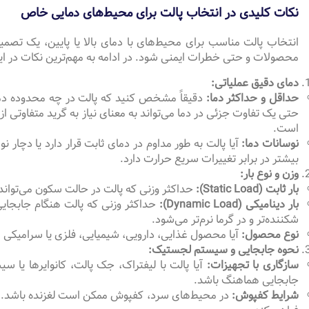
نکات کلیدی در انتخاب پالت برای محیط‌های دمایی خاص
انتخاب پالت مناسب برای محیط‌های با دمای بالا یا پایین، یک تصم
محصولات و حتی خطرات ایمنی شود. در ادامه به مهم‌ترین نکات در این 
دمای دقیق عملیاتی:
حداقل و حداکثر دما:
دقیقاً مشخص کنید که پالت در چه محدوده دمایی
است.
نوسانات دما:
آیا پالت به طور مداوم در دمای ثابت قرار دارد یا دچا
بیشتر در برابر تغییرات سریع حرارت دارد.
وزن و نوع بار:
بار ثابت (Static Load):
حداکثر وزنی که پالت در حالت سکون می‌تواند
بار دینامیکی (Dynamic Load):
حداکثر وزنی که پالت هنگام جابجایی 
شکننده‌تر و در گرما نرم‌تر می‌شود.
نوع محصول:
آیا محصول غذایی، دارویی، شیمیایی، فلزی یا سرامیکی اس
نحوه جابجایی و سیستم لجستیک:
سازگاری با تجهیزات:
جابجایی هماهنگ باشد.
شرایط کفپوش:
در محیط‌های سرد، کفپوش ممکن است لغزنده باشد. پال