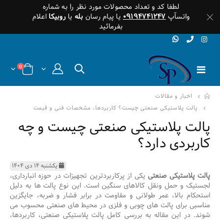
لطفا کد و تعداد محصولات مورد نظر را به شماره
واتسآپ
۰۹۱۹۴۷۴۱۲۴۷
یا پیام رسان
بله
یا
روبیکا
اعلام
بفرمائید
0
اخبار و مقالات
پالت پلاستیکی صنعتی چیست؟ کاربردها، مشخصات فنی و قیمت
پالت پلاستیکی صنعتی چیست و چه
کاربردی دارد؟
یکشنبه ۱۴ دی ۱۴۰۴
پالت پلاستیکی صنعتی
یکی از پرکاربردترین تجهیزات در حوزه انبارداری،
لجستیک و حمل ونقل کالاهای سنگین است. این نوع پالت ها به دلیل
استحکام بالا، عمر طولانی و مقاومت در برابر فشار و ضربه، جایگزین
مناسبی برای پالت های چوبی و فلزی در محیط های صنعتی محسوب می
شوند. در این مقاله به بررسی کامل پالت پلاستیکی صنعتی، کاربردها،