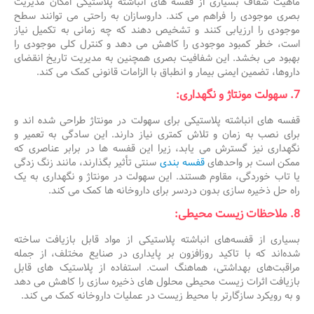
ماهیت شفاف بسیاری از قفسه های انباشته پلاستیکی امکان مدیریت
بصری موجودی را فراهم می کند. داروسازان به راحتی می توانند سطح
موجودی را ارزیابی کنند و تشخیص دهند که چه زمانی به تکمیل نیاز
است، خطر کمبود موجودی را کاهش می دهد و کنترل کلی موجودی را
بهبود می بخشد. این شفافیت بصری همچنین به مدیریت تاریخ انقضای
داروها، تضمین ایمنی بیمار و انطباق با الزامات قانونی کمک می کند.
7. سهولت مونتاژ و نگهداری:
قفسه های انباشته پلاستیکی برای سهولت در مونتاژ طراحی شده اند و
برای نصب به زمان و تلاش کمتری نیاز دارند. این سادگی به تعمیر و
نگهداری نیز گسترش می یابد، زیرا این قفسه ها در برابر عناصری که
ممکن است بر واحدهای
قفسه بندی
سنتی تأثیر بگذارند، مانند زنگ زدگی
یا تاب خوردگی، مقاوم هستند. این سهولت در مونتاژ و نگهداری به یک
راه حل ذخیره سازی بدون دردسر برای داروخانه ها کمک می کند.
8. ملاحظات زیست محیطی:
بسیاری از قفسه‌های انباشته پلاستیکی از مواد قابل بازیافت ساخته
شده‌اند که با تاکید روزافزون بر پایداری در صنایع مختلف، از جمله
مراقبت‌های بهداشتی، هماهنگ است. استفاده از پلاستیک های قابل
بازیافت اثرات زیست محیطی محلول های ذخیره سازی را کاهش می دهد
و به رویکرد سازگارتر با محیط زیست در عملیات داروخانه کمک می کند.