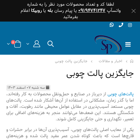
لطفا کد و تعداد محصولات مورد نظر را به شماره
واتسآپ
۰۹۱۹۴۷۴۱۲۴۷
یا پیام رسان
بله
یا
روبیکا
اعلام
بفرمائید
0
اخبار و مقالات
جایگزین پالت چوبی
جایگزین پالت چوبی
سه شنبه ۰۷ اسفند ۱۴۰۳
پالت‌های چوبی
از دیرباز در صنایع و حمل‌ونقل محصولات به کار رفته‌اند،
اما با گذر زمان، مشکلاتی در استفاده از آن‌ها آشکار شده است. پالت‌های
چوبی مستعد آسیب‌پذیری در مقابل عوامل محیطی مانند رطوبت، آفات و
شکستگی هستند. این ضعف‌ها می‌توانند منجر به هزینه‌های اضافی برای
تعمیر، نگهداری و حتی جایگزینی کامل شوند.
یکی از معایب اصلی پالت‌های چوبی، آسیب‌پذیری آن‌ها در برابر حشرات و
قارچ‌ها است که باعث کوتاه شدن عمر مفید پالت شده و هزینه‌های