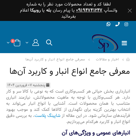
لطفا کد و تعداد محصولات مورد نظر را به شماره
واتسآپ
۰۹۱۹۴۷۴۱۲۴۷
یا پیام رسان
بله
یا
روبیکا
اعلام
بفرمائید
0
اخبار و مقالات
معرفی جامع انواع انبار و کاربرد آن‌ها
معرفی جامع انواع انبار و کاربرد آن‌ها
پنجشنبه ۰۷ فروردین ۱۴۰۴
انبارداری بخش حیاتی هر کسب‌وکاری است که به نوعی با کالا سر و کار
دارد. هر کسب‌وکاری با توجه به ماهیت محصولاتش، نیازمند انباری
متناسب با همان محصولات است. آشنایی با انواع انبار می‌تواند به
انتخاب بهترین گزینه برای نگهداری از کالاها کمک کند و موجب بهبود
فرآیندهای سازمانی شود. در این مقاله از
شاپینگ پلاست
، به بررسی دقیق
انواع انبار و کاربرد هرکدام می‌پردازیم.
انبارهای عمومی و ویژگی‌های آن