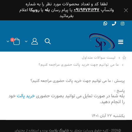
لطفا کد و تعداد محصولات مورد نظر را به شماره
واتسآپ
۰۹۱۹۴۷۴۱۲۴۷
یا پیام رسان
بله
یا
روبیکا
اعلام
بفرمائید
0
لیست سوالات متداول
ما می توانیم جهت خرید پالت حضوری مراجعه کنیم؟
پرسش : ما می توانیم جهت خرید پالت حضوری مراجعه کنیم؟
پاسخ :
بله شما در صورت تمایل می توانید بصورت حضوری
خرید پالت
خود
را انجام دهید
.
یکشنبه ۲۲ آبان ۱۴۰۱
@2026 - کلیه حقوق وبسایت متعلق به
شاپینگ پلاست
بوده و استفاده از محتوای