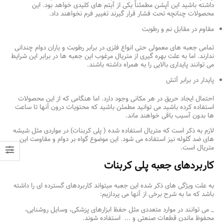
داشته باشید این آپشن مطمئناً یکی از آیتم های کلیدی خواهد بود. این
محصولات چنانچه تحت فشار قرار گیرند تغییر فرم نخواهند داد.
مقاوم در مقابل نم و رطوبت
تمامی جعبه های معمولی حتی انواع فلزی در برابر رطوبت و باران دوام چندانی
ندارند. اما به علت بهره‌ گیری از متریال مرغوب این جعبه ها در برابر این شرایط
می‌ توانند پایداری بالایی را به همراه داشته باشند.
پایدار در برابر آتش
احتمال ایجاد حریق در هر مکانی وجود دارد. اما هنگامی که از این محصولات
استفاده کرده باشید می توانید مطمئن باشید که محتویات درون آنها تا ساعت
ها بدون آسیب باقی خواهند ماند.
لازم به ذکر است که متریال استفاده شده ( پلی کربنات) در مواردی مثل شیشه
های ضد گلوله نیز استفاده می شود. این موضوع گواه بر دوام و مقاومت این
متریال است.
کاربردهای جعبه پلی کربنات
به علت ویژگی های ذکر شده این جعبه میتواند کاربردهای گسترده ‌ای را داشته
باشد که ما به شرح برخی از آنها می پردازیم:
_ می توانند در موارد متعددی مثل حفظ ابزارهای پزشکی، وسایل روشنایی،
محفوظ ماندن قطعات صنعتی و ... استفاده شوند.