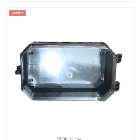
ناموجود
ابعاد: 12*30*25