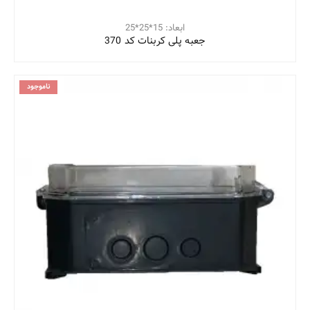
ابعاد: 15*25*25
جعبه پلی کربنات کد 370
ناموجود