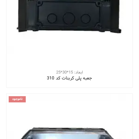
ابعاد: 15*30*25
جعبه پلی کربنات کد 310
ناموجود