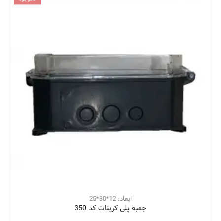
ابعاد: 12*30*25
جعبه پلی کربنات کد 350