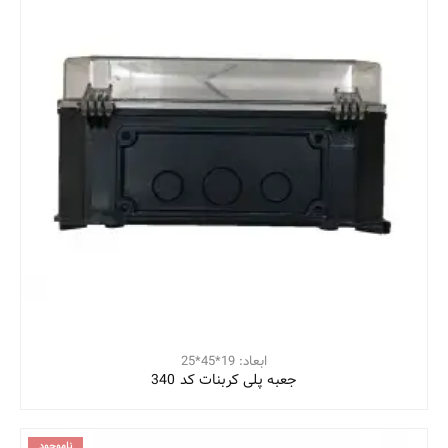
ابعاد: 19*45*25
جعبه پلی کربنات کد 340
ناموجود