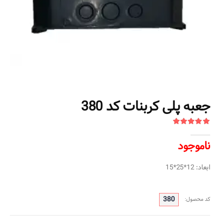
جعبه پلی کربنات کد 380
ناموجود
ابعاد: 12*25*15
380
کد محصول: