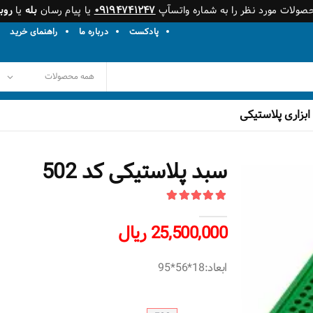
حصولات مورد نظر را به شماره واتسآپ
۰۹۱۹۴۷۴۱۲۴۷
یا پیام رسان
بله
یا
روبی
پادکست
درباره ما
راهنمای خرید
ابزاری پلاستیکی
سبد پلاستیکی کد 502
25,500,000 ریال
ابعاد:18*56*95