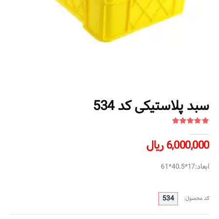
سبد پلاستیکی کد 534
6,000,000 ریال
ابعاد:17*40.5*61
534
کد محصول: