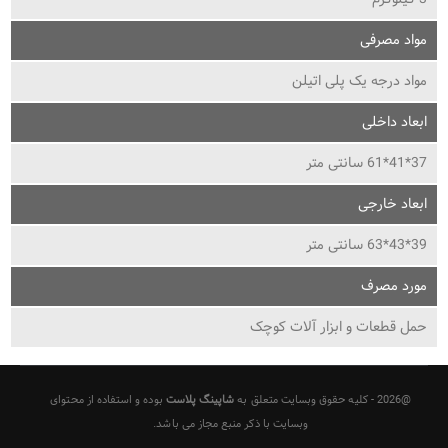
مواد مصرفی
مواد درجه یک پلی اتیلن
ابعاد داخلی
37*41*61 سانتی متر
ابعاد خارجی
39*43*63 سانتی متر
مورد مصرف
حمل قطعات و ابزار آلات کوچک
@2026 - کلیه حقوق وبسایت متعلق به
شاپینگ پلاست
بوده و استفاده از محتوای
وبسایت با ذکر منبع مجاز می باشد.