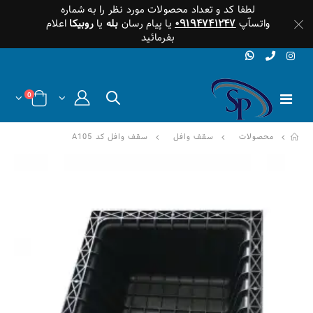
لطفا کد و تعداد محصولات مورد نظر را به شماره
واتسآپ
۰۹۱۹۴۷۴۱۲۴۷
یا پیام رسان
بله
یا
روبیکا
اعلام
بفرمائید
0
محصولات
سقف وافل
سقف وافل کد A105