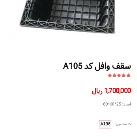
سقف وافل کد A105
1,700,000 ریال
ابعاد: 25*60*60
A105
کد محصول: