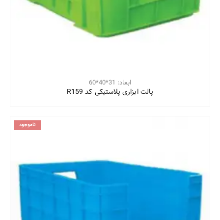
ابعاد: 31*40*60
پالت ابزاری پلاستیکی کد R159
ناموجود