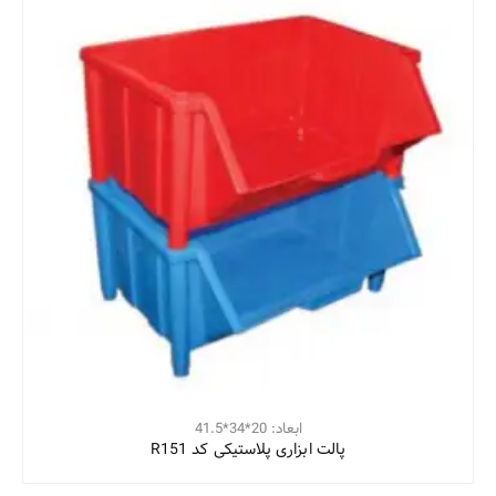
ابعاد: 20*34*41.5
پالت ابزاری پلاستیکی کد R151