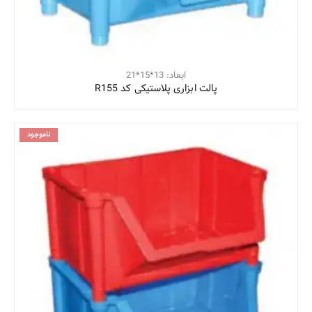
ابعاد: 13*15*21
پالت ابزاری پلاستیکی کد R155
ناموجود