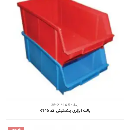
ابعاد: 14.5*21*35
پالت ابزاری پلاستیکی کد R146
ناموجود