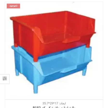
ناموجود
ابعاد: 17*29*35.7