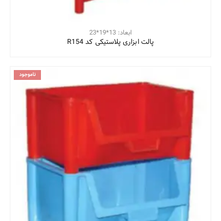
ابعاد: 13*19*23
پالت ابزاری پلاستیکی کد R154
ناموجود