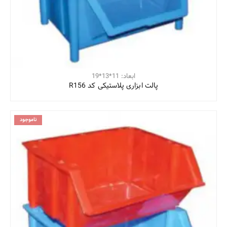
ابعاد: 11*13*19
پالت ابزاری پلاستیکی کد R156
ناموجود