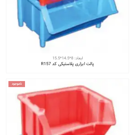
ابعاد: 8*14.5*15.5
پالت ابزاری پلاستیکی کد R157
ناموجود