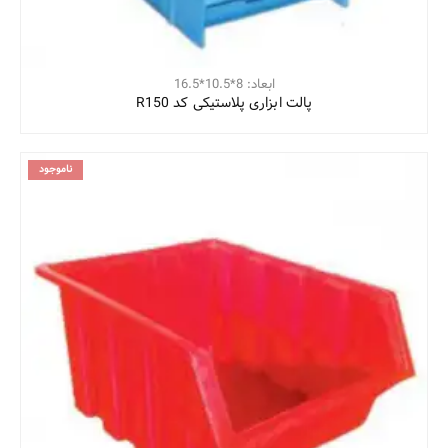
ابعاد: 8*10.5*16.5
پالت ابزاری پلاستیکی کد R150
ناموجود