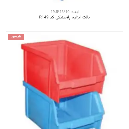
ابعاد: 10*13*19.5
پالت ابزاری پلاستیکی کد R149
ناموجود