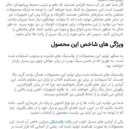
اگر شما هم جز آن دسته افرادی هستید که نظم و ترتیب محیط پیرامونتان حائز
اهمیت است این محصول به کمک شما خواهد آمد. با توجه به اینکه محصولات
صنعتی واجد سایزهای مختلفی هستند (کوچک و بزرگ) پس این تجهیزات نیز
در سایز های مختلفی تولید شده اند تا بتوانند جوابگوی نیاز شما عزیزان باشند.
شما می توانید از این محصولات برای تجهیزات کوچک ‌تر نیز بهره ببرید. به طور
مثال به منظور دسته بندی انواع پیچ و مهره می توانید ابعاد های مختلفی را
خریداری کنید. سپس هر سایز مهره را در یک سری از پالت ها جای دهید.
ویژگی های شاخص این محصول
به منظور تولید این محصولات از پلاستیک های فشرده و مرغوب استفاده شده
است. به طوری که در ضمن سبک بودن در برابر عوامل جوی نیز بسیار پایدار
خواهند بود.
پلاستیک های استفاده شده برای تولید این محصولات همگی واجد گرید بالا
هستند لذا میتوانند در برابر نور مستقیم آفتاب و باران نیز مقاوم باشند. این
آپشن را در ابزار های فلزی هرگز نخواهیم دید چرا که در برابر کوچکترین
رطوبتی دچار زنگ زدگی خواهند شد. به علاوه تجهیزات آهنی وزن بالایی را
شامل می شوند و از لحاظ قیمتی نیز اقتصادی نیستند.
شما می توانید این پالت ها را در دو نوع کشویی و پایه دار خریداری کنید. دقت
داشته باشید که در حین خرید فضای کاربری و نیاز خود را در نظر بگیرید. چرا
که با توجه به این دو آیتم می بایست محصول را انتخاب نمایید.
یکی از آپشن های بسیار خوب این
پالت پلاستیکی
دیزاین خاص آن است. این
محصولات به صورت هدفمند تولید شده ‌اند. یعنی از آنجایی که قرار است در