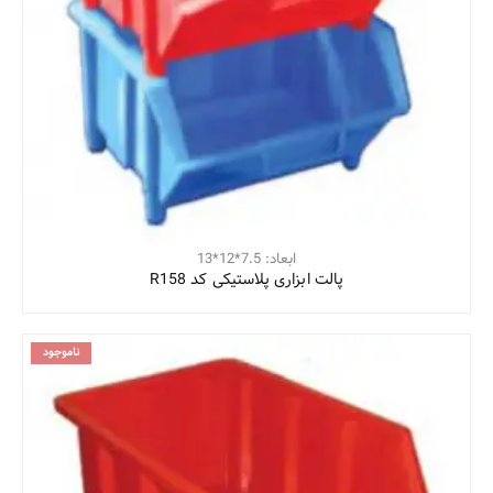
ابعاد: 7.5*12*13
پالت ابزاری پلاستیکی کد R158
ناموجود