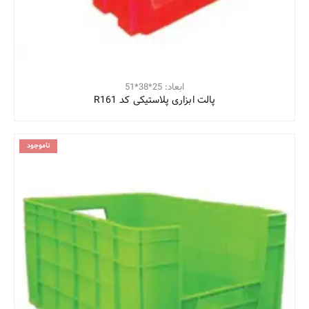
ابعاد: 25*38*51
پالت ابزاری پلاستیکی کد R161
ناموجود