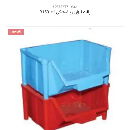
ابعاد: 17*25*30
پالت ابزاری پلاستیکی کد R153
ناموجود