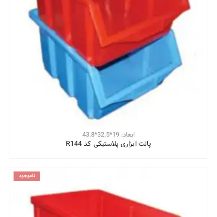
ابعاد: 19*32.5*43.8
پالت ابزاری پلاستیکی کد R144
ناموجود