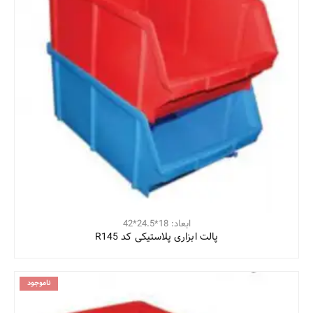
ابعاد: 18*24.5*42
پالت ابزاری پلاستیکی کد R145
ناموجود