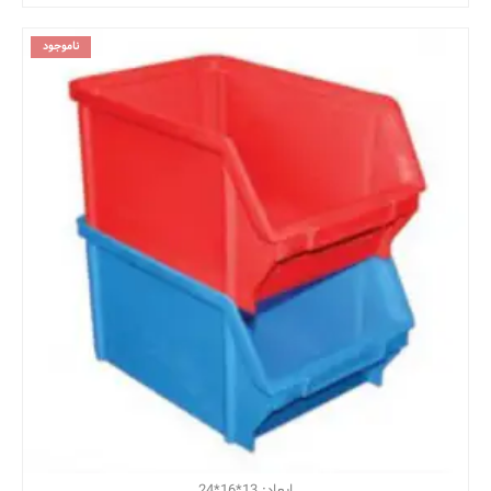
ناموجود
ابعاد: 13*16*24