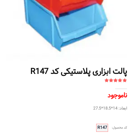
پالت ابزاری پلاستیکی کد R147
ناموجود
ابعاد: 14*18.5*27.5
R147
کد محصول: