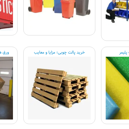
پلیمر
خرید پالت چوبی؛ مزایا و معایب
ورق ه